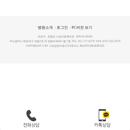
지점을 선택하세요.
지점을 선택하세요.
X
X
병원소개
로그인
PC버전 보기
대연점
대연점
해운대점
해운대점
대표자 : 정형민 사업자등록번호 : 809-93-00184
부산광역시 해운대구 센텀2로 20 센텀타워메디컬 7층, TEL. 051-717-0379 / FAX. 070-7545-0379
COPYRIGHT © BY 사임당한의원.CO.KR ALL RIGHTS RESERVED