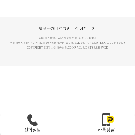
지점을 선택하세요.
지점을 선택하세요.
X
X
병원소개
로그인
PC버전 보기
대연점
대연점
해운대점
해운대점
대표자 : 정형민 사업자등록번호 : 809-93-00184
부산광역시 해운대구 센텀2로 20 센텀타워메디컬 7층, TEL. 051-717-0379 / FAX. 070-7545-0379
COPYRIGHT © BY 사임당한의원.CO.KR ALL RIGHTS RESERVED