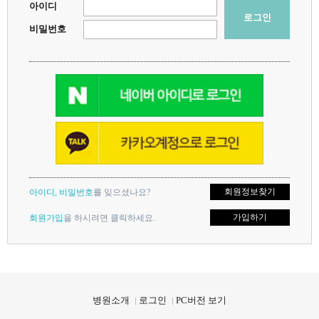
아이디
로그인
비밀번호
회원정보찾기
아이디, 비밀번호
를 잊으셨나요?
가입하기
회원가입
을 하시려면 클릭하세요.
지점을 선택하세요.
지점을 선택하세요.
X
X
병원소개
로그인
PC버전 보기
대연점
대연점
해운대점
해운대점