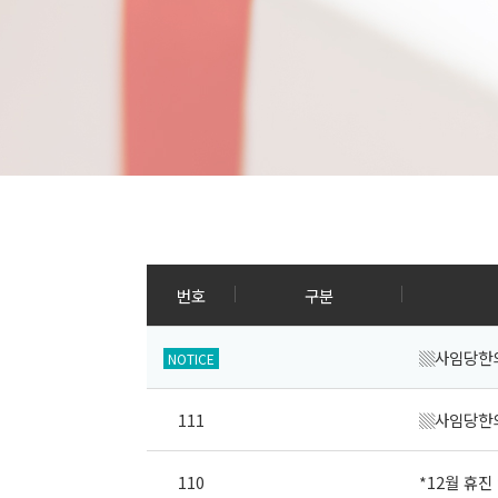
번호
구분
▒사임당한
NOTICE
111
▒사임당한
110
*12월 휴진