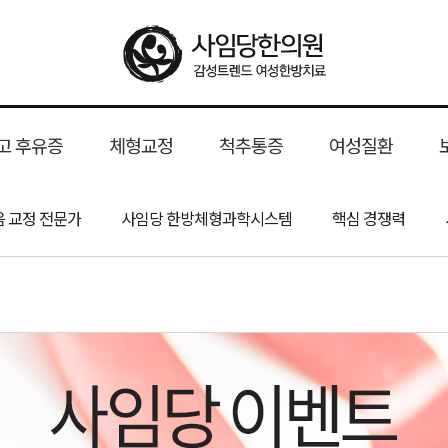
고 후유증
체형교정
척추통증
여성질환
트
음 교정 전문가
형
 후유증
슬림해독
윤곽약침
산후 다이어트
성형 후 붓기
골반교정
사임당 한방체형과학시스템
안면비대칭 교정
굽은등
목디스크
휜다리 교정
허리디스크
산후풍
핵심 경쟁력
일자목
유산
척