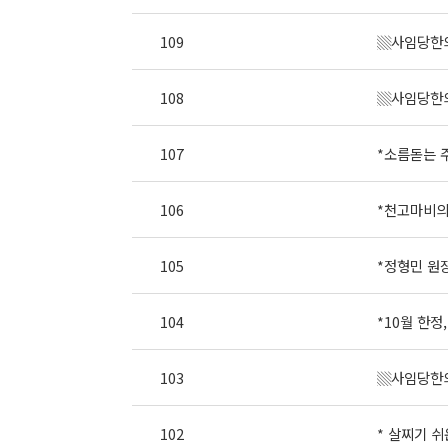
109
▒사임당한의
108
▒사임당한의
107
*소름돋는 
106
*천고마비의
105
*정형민 원장
104
*10월 한정,
103
▒사임당한의
102
* 살찌기 쉬