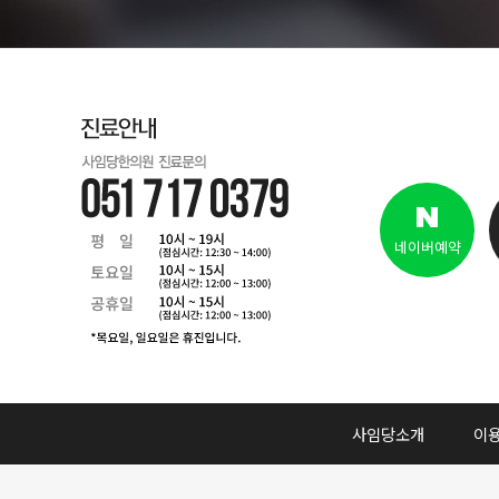
길
네이버예약
사임당소개
이