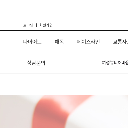
로그인
회원가입
다이어트
해독
페이스라인
교통사
여신환 다이어트
상담문의
리셋탄
해독 다이어트
리프팅매선
장해독
체형교정 다이어
간해독
여성뷰티& 마
한방코성
교통사고
비급여 비용