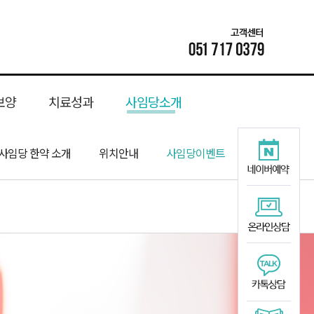
보양
치료성과
사임당소개
추관협착증
공진단
사임당 한약 소개
수려탕
성장기교정
치료후기
소아성장
족저근막염
난임
위치안내
턱관절교정
총명단
생리통
종아리 경련
사임당이벤트
경옥단
보약