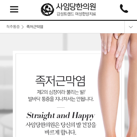
척추통증
족저근막염
목디스크
허리디스크
척추관협착증
족저근막염
종아리 경련