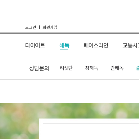
로그인
회원가입
다이어트
해독
페이스라인
교통사
여신환 다이어트
상담문의
리셋탄
해독 다이어트
리프팅매선
장해독
체형교정 다이어
간해독
여성뷰티& 마
한방코성
교통사고
비급여 비용