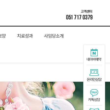
보양
치료성과
사임당소개
추관협착증
공진단
사임당 한약 소개
수려탕
성장기교정
치료후기
소아성장
족저근막염
난임
위치안내
턱관절교정
총명단
생리통
종아리 경련
사임당이벤트
경옥단
보약