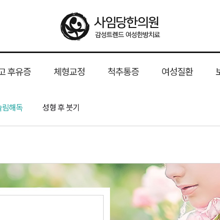
고 후유증
체형교정
척추통증
여성질환
트
음 교정 전문가
형
 후유증
슬림해독
윤곽약침
산후 다이어트
성형 후 붓기
골반교정
사임당 한방체형과학시스템
안면비대칭 교정
굽은등
목디스크
휜다리 교정
허리디스크
산후풍
핵심 경쟁력
일자목
유산
척