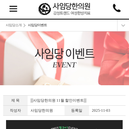
사임당소개
사임당이벤트
여성뷰티& 마음 교정 전문가
사임당 한방체형과학시스템
핵심 경쟁력
사임당 한약 소개
위치안내
사임당이벤트
제 목
▒사임당한의원 11월 할인이벤트▒
작성자
사임당한의원
등록일
2025-11-03