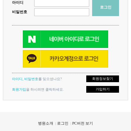
아이디
로그인
비밀번호
회원정보찾기
아이디, 비밀번호
를 잊으셨나요?
가입하기
회원가입
을 하시려면 클릭하세요.
지점을 선택하세요.
지점을 선택하세요.
X
X
병원소개
로그인
PC버전 보기
대연점
대연점
해운대점
해운대점