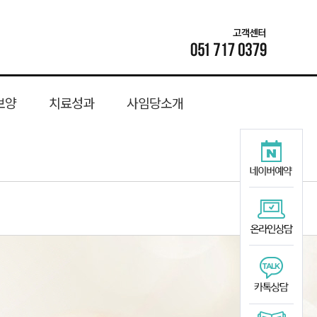
보양
치료성과
사임당소개
추관협착증
공진단
사임당 한약 소개
수려탕
성장기교정
치료후기
소아성장
족저근막염
난임
위치안내
턱관절교정
총명단
생리통
종아리 경련
사임당이벤트
경옥단
보약