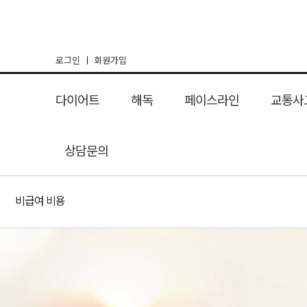
로그인
회원가입
다이어트
해독
페이스라인
교통사
여신환 다이어트
상담문의
리셋탄
해독 다이어트
리프팅매선
장해독
체형교정 다이어
간해독
여성뷰티& 마
한방코성
교통사고
비급여 비용