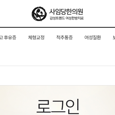
고 후유증
체형교정
척추통증
여성질환
트
음 교정 전문가
형
 후유증
슬림해독
윤곽약침
산후 다이어트
성형 후 붓기
골반교정
사임당 한방체형과학시스템
안면비대칭 교정
굽은등
목디스크
휜다리 교정
허리디스크
산후풍
핵심 경쟁력
일자목
유산
척