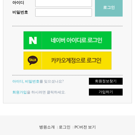
아이디
로그인
비밀번호
회원정보찾기
아이디, 비밀번호
를 잊으셨나요?
가입하기
회원가입
을 하시려면 클릭하세요.
지점을 선택하세요.
지점을 선택하세요.
X
X
병원소개
로그인
PC버전 보기
대연점
대연점
해운대점
해운대점