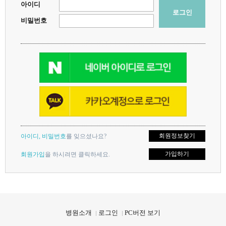
아이디
로그인
비밀번호
회원정보찾기
아이디, 비밀번호
를 잊으셨나요?
가입하기
회원가입
을 하시려면 클릭하세요.
지점을 선택하세요.
지점을 선택하세요.
X
X
병원소개
로그인
PC버전 보기
대연점
대연점
해운대점
해운대점